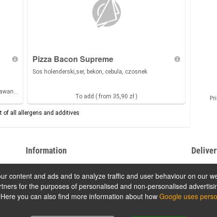
Pizza Bacon Supreme
Sos holenderski,ser, bekon, cebula, czosnek
dawan
…
To add ( from 35,90 zł )
Pr
st of all allergens and additives
Information
Deliver
Contact us
Pizza Ki
r content and ads and to analyze traffic and user behaviour on our we
Imprint
pl. Lotn
partners for the purposes of personalised and non-personalised advertisi
Terms of use
70-415 
 Here you can also find more information about how
Google uses perso