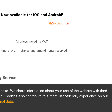
Now available for iOS and Android!
All prices including VAT.
inting errors, mistakes and amendments reserved.
y Service
ng Lotników
bsite. We share information about your use of the website with third
ików 7
ng. Cookies also contribute to a more user-friendly experience on our
Szczecin
nal data.