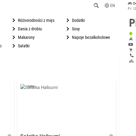
D
EN
Fr: 1
P
Różnorodności z mięs
Dodatki
Dania z drobiu
Sosy
Makarony
Napoje bezalkoholowe
o
Sałatki
new
Sałatka Halloumi