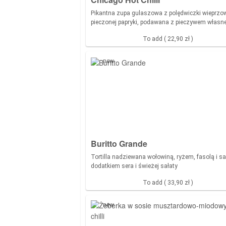
Pikantna zupa gulaszowa z polędwiczki wieprzow
pieczonej papryki, podawana z pieczywem własne
To add ( 22,90 zł )
new
Buritto Grande
Tortilla nadziewana wołowiną, ryżem, fasolą i sa
dodatkiem sera i świeżej sałaty
To add ( 33,90 zł )
new