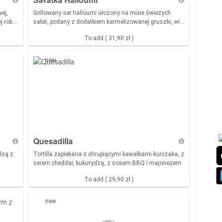
ej,
Grillowany ser halloumi ułożony na mixie świeżych
j rob
…
sałat, podany z dodatkiem karmelizowanej gruszki, wi
…
To add ( 31,90 zł )
new
Quesadilla
lsą z
Tortilla zapiekana z chrupiącymi kawałkami kurczaka, z
serem cheddar, kukurydzą, z sosem BBQ i majonezem
To add ( 29,90 zł )
new