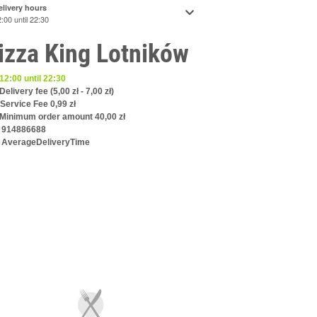
elivery hours
2:00 until 22:30
izza King Lotników
12:00 until 22:30
Delivery fee (5,00 zł - 7,00 zł)
Service Fee
0,99 zł
Minimum order amount 40,00 zł
914886688
AverageDeliveryTime