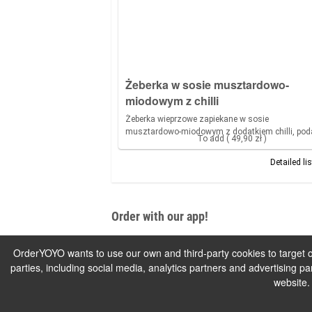
Żeberka w sosie musztardowo-
miodowym z chilli
Żeberka wieprzowe zapiekane w sosie
musztardowo-miodowym z dodatkiem chilli, po
To add ( 49,90 zł )
Detailed li
Order with our app!
OrderYOYO wants to use our own and third-party cookies to target ou
parties, including social media, analytics partners and advertising 
website.