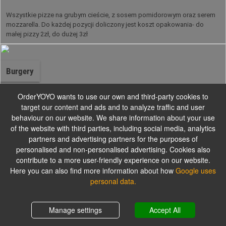
Wszystkie pizze na grubym cieście, z sosem pomidorowym oraz serem
mozzarella. Do każdej pozycji doliczony jest koszt opakowania- do
małej pizzy 2zł, do dużej 3zł
Burgery
OrderYOYO wants to use our own and third-party cookies to
Cena zawiera koszt opakowania w kwocie 1 zł.
target our content and ads and to analyze traffic and user
behaviour on our website. We share information about your use
of the website with third parties, including social media, analytics
partners and advertising partners for the purposes of
Dania z Południowego Zachodu
personalised and non-personalised advertising. Cookies also
contribute to a more user-friendly experience on our website.
Here you can also find more information about how
Google uses
Cena zawiera koszt opakowania w kwocie 1 zł.
personal data.
Shopping cart
0,00 zł
Manage settings
Accept All
Różnorodności z mięs