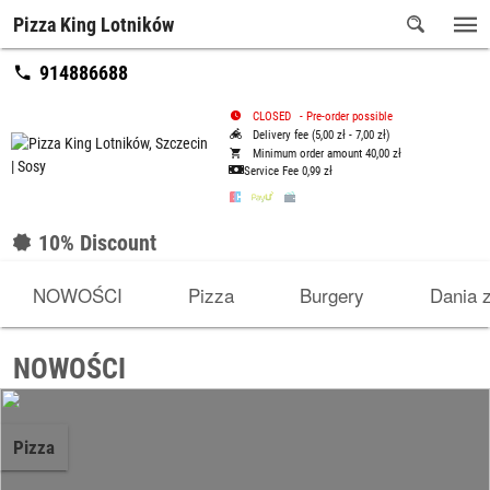
Pizza King Lotników
914886688
CLOSED
-
Pre-order possible
Delivery fee (5,00 zł - 7,00 zł)
Minimum order amount 40,00 zł
Service Fee
0,99 zł
10% Discount
NOWOŚCI
Pizza
Burgery
Dania 
NOWOŚCI
Pizza